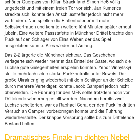
schöner Querpass von Kilian Strack fand Simon Heß völlig
ungedeckt und mit einem freien Tor vor sich. Jan Kumerics
streckte sich, konnte den Anschlusstreffer jedoch nicht mehr
verhindern. Nun spielten die Pfaffenhofener mit mehr
Selbstvertrauen und konnten weitere fünf Minuten später erneut
jubeln. Eine weitere Passstafette in Münchner Drittel brachte den
Puck auf den Schläger von Elias Weber, der das Spiel
ausgleichen konnte. Alles wieder auf Anfang.
Das 2-2 ärgerte die Münchner sichtbar. Das Geschehen
verlagerte sich wieder mehr in das Drittel der Gäste, wo sich die
Luchse gute Gelegenheiten erspielen konnten. Yehor Vinnytskyi
stellte mehrfach seine starke Puckkontrolle unter Beweis. Der
große Ukrainer ging wiederholt mit dem Schläger an der Scheibe
durch mehrere Verteidiger, konnte Jacob Gamperl jedoch nicht
überwinden. Die Führung für den MEK sollte trotzdem noch vor
Drittelende wiederhergestellt werden. Nachdem bereits zwei
Luchse scheiterten, war es Raphael Cera, der den Puck im dritten
Versuch an Gamperl vorbeibringen konnte und die Führung
wiederherstellte. Der knappe Vorsprung sollte bis zum Drittelende
Bestand halten.
Dramatisches Finale im dichten Nebel