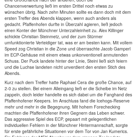
Chancenverwertung ließ im ersten Drittel noch etwas zu
wünschen übrig. Nach zehn Minuten sollte es dann doch mit dem
ersten Treffer des Abends klappen, wenn auch anders als
gedacht. Pfaffenhofen durfte in Überzahl agieren, ließ jedoch
einen Konter der Münchner Unterzahleinheit zu. Alex Killinger
schickte Christian Steinmetz, und der zum Stürmer
umfunktionierte Verteidiger tat, was er am besten kann. Mit vollem
Speed zog Christian in die Zone und überraschte Jacob Gamperl
im ECP-Gehäuse mit einem etwas unkonventionell anmutenden
Schuss. Der Puck landete hinter der Linie, Steini ließ sich feiern
und die Luchse landeten nicht unverdient den ersten Stich des
Abends.
Kurz nach dem Treffer hatte Raphael Cera die große Chance, auf
2-0 zu stellen. Bei einem Alleingang ließ er die Scheibe im Netz
zappeln, doch leider handelte es sich dabei um die Fanghand des
Pfaffenhofener Keepers. Im Anschluss fand die Icehogs-Reserve
mehr und mehr in die Begegnung. Mit hohem Forechecking
machten die Pfaffenhofener ihren Gegnern das Leben schwer.
Das aggressive Spiel des ECP, gepaart mit gelegentlichen
individuellen Fehlern in der Münchner Hintermannschaft, sorgte
für erste gefährliche Situationen vor dem Tor von Jan Kumerics.