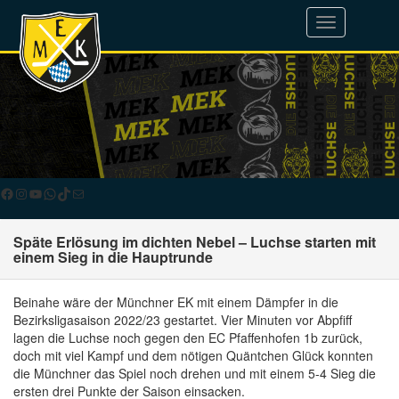
Toggle
navigation
Facebook
Instagram
YouTube
WhatsApp
TikTok
E-Mail
Späte Erlösung im dichten Nebel – Luchse starten mit
einem Sieg in die Hauptrunde
Beinahe wäre der Münchner EK mit einem Dämpfer in die
Bezirksligasaison 2022/23 gestartet. Vier Minuten vor Abpfiff
lagen die Luchse noch gegen den EC Pfaffenhofen 1b zurück,
doch mit viel Kampf und dem nötigen Quäntchen Glück konnten
die Münchner das Spiel noch drehen und mit einem 5-4 Sieg die
ersten drei Punkte der Saison einsacken.