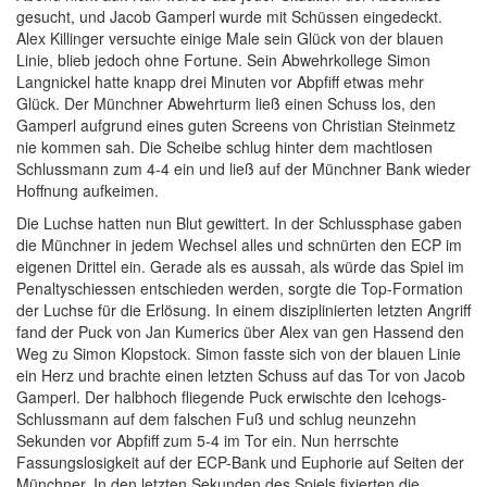
gesucht, und Jacob Gamperl wurde mit Schüssen eingedeckt.
Alex Killinger versuchte einige Male sein Glück von der blauen
Linie, blieb jedoch ohne Fortune. Sein Abwehrkollege Simon
Langnickel hatte knapp drei Minuten vor Abpfiff etwas mehr
Glück. Der Münchner Abwehrturm ließ einen Schuss los, den
Gamperl aufgrund eines guten Screens von Christian Steinmetz
nie kommen sah. Die Scheibe schlug hinter dem machtlosen
Schlussmann zum 4-4 ein und ließ auf der Münchner Bank wieder
Hoffnung aufkeimen.
Die Luchse hatten nun Blut gewittert. In der Schlussphase gaben
die Münchner in jedem Wechsel alles und schnürten den ECP im
eigenen Drittel ein. Gerade als es aussah, als würde das Spiel im
Penaltyschiessen entschieden werden, sorgte die Top-Formation
der Luchse für die Erlösung. In einem disziplinierten letzten Angriff
fand der Puck von Jan Kumerics über Alex van gen Hassend den
Weg zu Simon Klopstock. Simon fasste sich von der blauen Linie
ein Herz und brachte einen letzten Schuss auf das Tor von Jacob
Gamperl. Der halbhoch fliegende Puck erwischte den Icehogs-
Schlussmann auf dem falschen Fuß und schlug neunzehn
Sekunden vor Abpfiff zum 5-4 im Tor ein. Nun herrschte
Fassungslosigkeit auf der ECP-Bank und Euphorie auf Seiten der
Münchner. In den letzten Sekunden des Spiels fixierten die