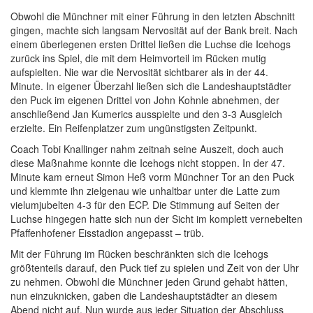
Obwohl die Münchner mit einer Führung in den letzten Abschnitt
gingen, machte sich langsam Nervosität auf der Bank breit. Nach
einem überlegenen ersten Drittel ließen die Luchse die Icehogs
zurück ins Spiel, die mit dem Heimvorteil im Rücken mutig
aufspielten. Nie war die Nervosität sichtbarer als in der 44.
Minute. In eigener Überzahl ließen sich die Landeshauptstädter
den Puck im eigenen Drittel von John Kohnle abnehmen, der
anschließend Jan Kumerics ausspielte und den 3-3 Ausgleich
erzielte. Ein Reifenplatzer zum ungünstigsten Zeitpunkt.
Coach Tobi Knallinger nahm zeitnah seine Auszeit, doch auch
diese Maßnahme konnte die Icehogs nicht stoppen. In der 47.
Minute kam erneut Simon Heß vorm Münchner Tor an den Puck
und klemmte ihn zielgenau wie unhaltbar unter die Latte zum
vielumjubelten 4-3 für den ECP. Die Stimmung auf Seiten der
Luchse hingegen hatte sich nun der Sicht im komplett vernebelten
Pfaffenhofener Eisstadion angepasst – trüb.
Mit der Führung im Rücken beschränkten sich die Icehogs
größtenteils darauf, den Puck tief zu spielen und Zeit von der Uhr
zu nehmen. Obwohl die Münchner jeden Grund gehabt hätten,
nun einzuknicken, gaben die Landeshauptstädter an diesem
Abend nicht auf. Nun wurde aus jeder Situation der Abschluss