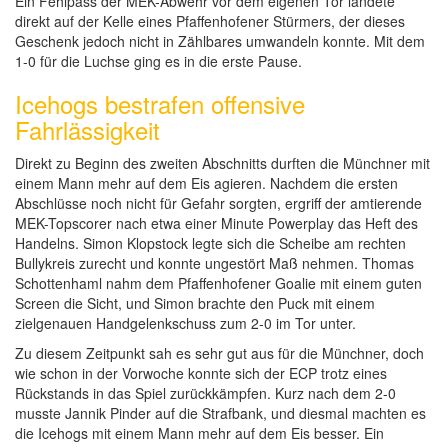
Ein Fehlpass der MEK-Abwehr vor dem eigenen Tor landete
direkt auf der Kelle eines Pfaffenhofener Stürmers, der dieses
Geschenk jedoch nicht in Zählbares umwandeln konnte. Mit dem
1-0 für die Luchse ging es in die erste Pause.
Icehogs bestrafen offensive
Fahrlässigkeit
Direkt zu Beginn des zweiten Abschnitts durften die Münchner mit
einem Mann mehr auf dem Eis agieren. Nachdem die ersten
Abschlüsse noch nicht für Gefahr sorgten, ergriff der amtierende
MEK-Topscorer nach etwa einer Minute Powerplay das Heft des
Handelns. Simon Klopstock legte sich die Scheibe am rechten
Bullykreis zurecht und konnte ungestört Maß nehmen. Thomas
Schottenhaml nahm dem Pfaffenhofener Goalie mit einem guten
Screen die Sicht, und Simon brachte den Puck mit einem
zielgenauen Handgelenkschuss zum 2-0 im Tor unter.
Zu diesem Zeitpunkt sah es sehr gut aus für die Münchner, doch
wie schon in der Vorwoche konnte sich der ECP trotz eines
Rückstands in das Spiel zurückkämpfen. Kurz nach dem 2-0
musste Jannik Pinder auf die Strafbank, und diesmal machten es
die Icehogs mit einem Mann mehr auf dem Eis besser. Ein