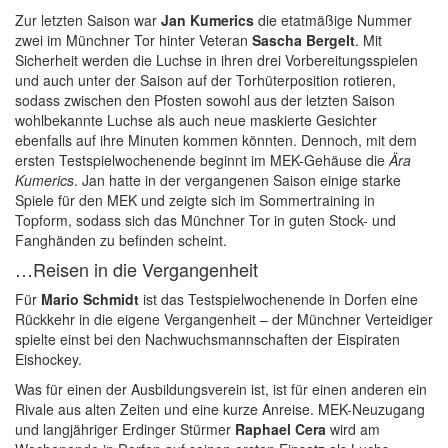
Zur letzten Saison war
Jan Kumerics
die etatmäßige Nummer
zwei im Münchner Tor hinter Veteran
Sascha Bergelt
. Mit
Sicherheit werden die Luchse in ihren drei Vorbereitungsspielen
und auch unter der Saison auf der Torhüterposition rotieren,
sodass zwischen den Pfosten sowohl aus der letzten Saison
wohlbekannte Luchse als auch neue maskierte Gesichter
ebenfalls auf ihre Minuten kommen könnten. Dennoch, mit dem
ersten Testspielwochenende beginnt im MEK-Gehäuse die
Ära
Kumerics
. Jan hatte in der vergangenen Saison einige starke
Spiele für den MEK und zeigte sich im Sommertraining in
Topform, sodass sich das Münchner Tor in guten Stock- und
Fanghänden zu befinden scheint.
…Reisen in die Vergangenheit
Für
Mario Schmidt
ist das Testspielwochenende in Dorfen eine
Rückkehr in die eigene Vergangenheit – der Münchner Verteidiger
spielte einst bei den Nachwuchsmannschaften der Eispiraten
Eishockey.
Was für einen der Ausbildungsverein ist, ist für einen anderen ein
Rivale aus alten Zeiten und eine kurze Anreise. MEK-Neuzugang
und langjähriger Erdinger Stürmer
Raphael Cera
wird am