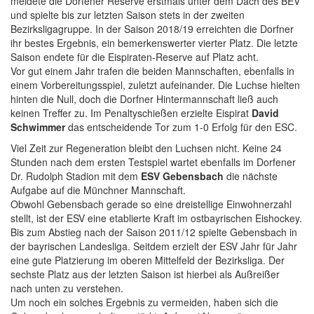
meldete die Dorfener Reserve erstmals unter dem Dach des BEV
und spielte bis zur letzten Saison stets in der zweiten
Bezirksligagruppe. In der Saison 2018/19 erreichten die Dorfner
ihr bestes Ergebnis, ein bemerkenswerter vierter Platz. Die letzte
Saison endete für die Eispiraten-Reserve auf Platz acht.
Vor gut einem Jahr trafen die beiden Mannschaften, ebenfalls in
einem Vorbereitungsspiel, zuletzt aufeinander. Die Luchse hielten
hinten die Null, doch die Dorfner Hintermannschaft ließ auch
keinen Treffer zu. Im Penaltyschießen erzielte Eispirat
David
Schwimmer
das entscheidende Tor zum 1-0 Erfolg für den ESC.
Viel Zeit zur Regeneration bleibt den Luchsen nicht. Keine 24
Stunden nach dem ersten Testspiel wartet ebenfalls im Dorfener
Dr. Rudolph Stadion mit dem
ESV Gebensbach
die nächste
Aufgabe auf die Münchner Mannschaft.
Obwohl Gebensbach gerade so eine dreistellige Einwohnerzahl
stellt, ist der ESV eine etablierte Kraft im ostbayrischen Eishockey.
Bis zum Abstieg nach der Saison 2011/12 spielte Gebensbach in
der bayrischen Landesliga. Seitdem erzielt der ESV Jahr für Jahr
eine gute Platzierung im oberen Mittelfeld der Bezirksliga. Der
sechste Platz aus der letzten Saison ist hierbei als Außreißer
nach unten zu verstehen.
Um noch ein solches Ergebnis zu vermeiden, haben sich die