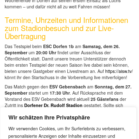
Wochenende in Dorfen auf seinen ersten Einsatz als Luchs
kommen – und dafür nicht all zu weit Fahren müssen!
Termine, Uhrzeiten und Informationen
zum Stadionbesuch und zur Live-
Übertragung
Das Testspiel beim
ESC Dorfen 1b
am
Samstag, dem 26.
September
um
20:00 Uhr
findet unter Ausschluss der
Öffentlichkeit statt. Damit unsere treuen Unterstützer dennoch
beim ersten Testspiel der neuen Saison live dabei sein können,
bieten unsere Gastgeber einen Livestream an. Auf
https://aisw.tv/
könnt ihr den Startschuss in die Vorbereitung live mitverfolgen!
Das Match gegen den
ESV Gebensbach
am
Sonntag, dem 27.
September
startet um
17:30 Uhr
. Auf Rücksprache mit dem
Vorstand des ESV Gebensbach wird aktuell
25 Gästefans
der
Zutritt ins
Dorfener Dr. Rudolf Stadion
gestattet. Sollte sich
hieran etwas ändern, werden wir euch rechtzeitig informieren.
Wir schätzen Ihre Privatsphäre
Wir freuen uns über jeden Zuschauer, der die Mannschaft
begleitet und vor Ort unterstützt, bitten aber dennoch um
Wir verwenden Cookies, um Ihr Surferlebnis zu verbessern,
Einhaltung der vor Ort geltenden Hygienebestimmungen.
personalisierte Anzeigen oder Inhalte einzusetzen und