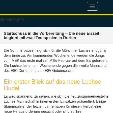
Toggle
navigation
Facebook
Instagram
YouTube
WhatsApp
TikTok
E-Mail
Startschuss in die Vorbereitung – Die neue Eiszeit
beginnt mit zwei Testspielen in Dorfen
Die Sommerpause neigt sich für die Münchner Luchse endgültig
dem Ende zu. Am kommenden Wochenende werden die Jungs
vom MEK das erste mal seit Mitte Februar auf dem Eis gefordert.
Die Luchse testen am Wochenende gegen die zweite Mannschaft
des ESC Dorfen und den ESV Gebensbach.
Ein erster Blick auf das neue Luchse-
Rudel
Es wird spannend, zu sehen, wie sich die neu zusammengestellte
Luchse-Mannschaft in ihren ersten Einsätzen präsentiert. Einige
Stammspieler der letzten Jahre haben für diesen Herbst eine
neue Herausforderung gesucht oder sind zu ihren