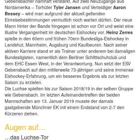
Gebensbacher namhaft verstärkt. Auf zwei Neuzugänge aus
Nordamerika – Torhüter
Tyler Jansen
und Verteidiger
Aaron
Bessey
– wird man aufgrund der aktuell geltenden
Einreisebestimmungen vermutlich noch warten dürfen. Der neue
Mann hinter der Bande hingegen ist schon vor Ort und weist eine
illustre Vergangenheit im deutschen Eishockey vor.
Heinz Zerres
spielte in den 60ern und frühen 70ern Bundesliga-Eishockey in
Landshut, Mannheim, Augsburg und Kaufbeuren. Nach seiner
aktiven Karriere stand er als Trainer unter anderem bei damaligen
Bundesligisten, namentlich dem Berliner Schlittschuhclub und
dem EHC Essen West, in der Verantwortung. Nun setzt der ESV
Gebensbach auf den mittlerweile 73-jährigen und seine immense
Eishockey-Erfahrung, um ein besseres Ergebnis als zur letzten
Saison zu erzielen.
Die Luchse spielten bis zur Saison 2018/19 in der selben Gruppe
wie Gebensbach. Im letzten Aufeinandertreffen der beiden
Mannschaften am 13. Januar 2019 musste der damals
gastgebende Münchner EK mit einem Endstand von 2-7 den
Kürzeren ziehen.
Augen auf…
…das Luchse-Tor