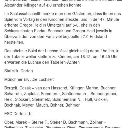
Alexander Killinger auf 4:0 erhöhen konnte.
Im Schlussabschnitt merkte man den Gästen an, dass ihnen das
Spiel vom Vortag in den Knochen steckte, und in der 47. Minute
erhöhte Gregor Held in Unterzahl auf 5-0, ehe in den
Schlussminuten Florian Bochnak und Gregor Held jeweils in
Überzahl den von den Fans viel bejubelten 7:0 Endstand
herstellten.
Das nächste Spiel der Luchse lässt gleichzeitig darauf hoffen, in
der Tabelle weiter klettern zu können, am 16.12. um 16.45 Uhr
erwarten die Luchse den Tabellen-Achten
Statistik Dorfen
Münchner EK „Die Luchse“:
Bergelt, Cesak – van gen Hassend, Killinger, Marino, Buchner,
Schafroth, Zapletal, Sommerer, Schünemann – Sonnengruber,
Held, Stöckert, Steinmetz, Schünemann N. , Huff, Glökler,
Bochnak, Meyer, Mauch, Böhner, Behmer
ESC Dorfen 1b:
Ober, Marek – Steirer F., Steirer D. Bachmann, Zollner –
Pelkmüller, Zwitschke, Pfenninger, Riedl, Zimmermann, Brugger,