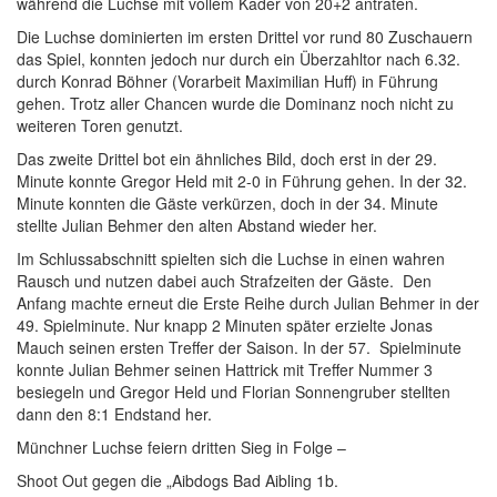
während die Luchse mit vollem Kader von 20+2 antraten.
Die Luchse dominierten im ersten Drittel vor rund 80 Zuschauern
das Spiel, konnten jedoch nur durch ein Überzahltor nach 6.32.
durch Konrad Böhner (Vorarbeit Maximilian Huff) in Führung
gehen. Trotz aller Chancen wurde die Dominanz noch nicht zu
weiteren Toren genutzt.
Das zweite Drittel bot ein ähnliches Bild, doch erst in der 29.
Minute konnte Gregor Held mit 2-0 in Führung gehen. In der 32.
Minute konnten die Gäste verkürzen, doch in der 34. Minute
stellte Julian Behmer den alten Abstand wieder her.
Im Schlussabschnitt spielten sich die Luchse in einen wahren
Rausch und nutzen dabei auch Strafzeiten der Gäste. Den
Anfang machte erneut die Erste Reihe durch Julian Behmer in der
49. Spielminute. Nur knapp 2 Minuten später erzielte Jonas
Mauch seinen ersten Treffer der Saison. In der 57. Spielminute
konnte Julian Behmer seinen Hattrick mit Treffer Nummer 3
besiegeln und Gregor Held und Florian Sonnengruber stellten
dann den 8:1 Endstand her.
Münchner Luchse feiern dritten Sieg in Folge –
Shoot Out gegen die „Aibdogs Bad Aibling 1b.