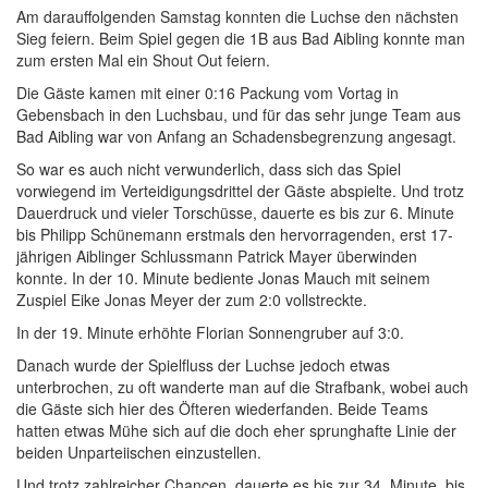
Am darauffolgenden Samstag konnten die Luchse den nächsten
Sieg feiern. Beim Spiel gegen die 1B aus Bad Aibling konnte man
zum ersten Mal ein Shout Out feiern.
Die Gäste kamen mit einer 0:16 Packung vom Vortag in
Gebensbach in den Luchsbau, und für das sehr junge Team aus
Bad Aibling war von Anfang an Schadensbegrenzung angesagt.
So war es auch nicht verwunderlich, dass sich das Spiel
vorwiegend im Verteidigungsdrittel der Gäste abspielte. Und trotz
Dauerdruck und vieler Torschüsse, dauerte es bis zur 6. Minute
bis Philipp Schünemann erstmals den hervorragenden, erst 17-
jährigen Aiblinger Schlussmann Patrick Mayer überwinden
konnte. In der 10. Minute bediente Jonas Mauch mit seinem
Zuspiel Eike Jonas Meyer der zum 2:0 vollstreckte.
In der 19. Minute erhöhte Florian Sonnengruber auf 3:0.
Danach wurde der Spielfluss der Luchse jedoch etwas
unterbrochen, zu oft wanderte man auf die Strafbank, wobei auch
die Gäste sich hier des Öfteren wiederfanden. Beide Teams
hatten etwas Mühe sich auf die doch eher sprunghafte Linie der
beiden Unparteiischen einzustellen.
Und trotz zahlreicher Chancen, dauerte es bis zur 34. Minute, bis