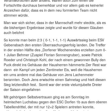
Verantwortlichen aber anders. Waren doch zum einen die
Fortschritte durchaus bemerkbar und vor allem gab es keinerlei
Anzeichen dafür, dass es in dem neu formierten Team nicht
stimmen würde.
Man war sich sicher, dass in der Mannschaft mehr steckte, als es
die bisherigen Ergebnisse zeigte und wurde für diesen Glauben
auch belohnt
So konnte man beim 2:3 ( 0-1, 1-1, 1-1) Auswärtssieg beim ESV
Gebensbach den ersten Überraschungserfolg landen. Die Treffer
in der ersten Hälfte des „Dorfener Wochenendes erzielten zum 0-
1 Julian Behmer (Zuspiel Florian Sonnengruber), sowie Patrick
Roeder und Christoph Kohl, der nach einem gewonnen Bully den
Puck direkt ins Gehäuse der Hausherren hämmerte.Der Rest war
dann ein Kampf um jeden Zentimeter Eis, weil die Hausherren
ein ums andere mal das Gehäuse von Jens Lachenmeier
berannten. Doch Jens erwischte einen Sahnetag und hielt diesen
Sieg letztendlich fest. Somit war der erste vielumjubelte Dreier
der Saison eingefahren
Mit gehörigem Selbstvertrauen ging es am Sonntag im
heimischen Luchsbau gegen den ESC Dorfen 1b aus dem oberen
Tabellendrittel, der mit nur 12+2 Spielern antreten konnte,