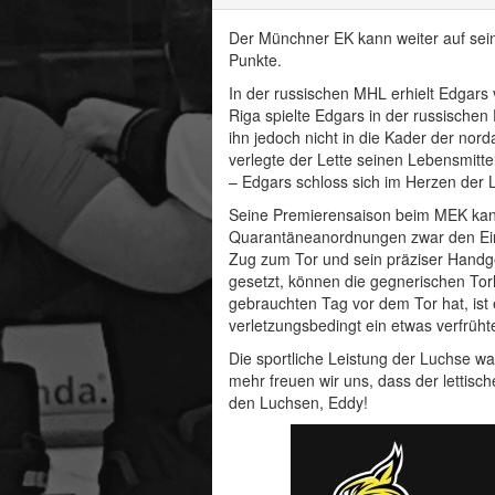
Der Münchner EK kann weiter auf sein
Punkte.
In der russischen MHL erhielt Edgar
Riga spielte Edgars in der russischen
ihn jedoch nicht in die Kader der no
verlegte der Lette seinen Lebensmitt
– Edgars schloss sich im Herzen der
Seine Premierensaison beim MEK kann
Quarantäneanordnungen zwar den Einst
Zug zum Tor und sein präziser Handg
gesetzt, können die gegnerischen Tor
gebrauchten Tag vor dem Tor hat, ist 
verletzungsbedingt ein etwas verfrüht
Die sportliche Leistung der Luchse w
mehr freuen wir uns, dass der lettis
den Luchsen, Eddy!