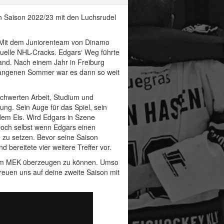
on Saison 2022/23 mit den Luchsrudel
. Mit dem Juniorenteam von Dinamo
ktuelle NHL-Cracks. Edgars‘ Weg führte
and. Nach einem Jahr in Freiburg
ergangenen Sommer war es dann so weit
chwerten Arbeit, Studium und
ng. Sein Auge für das Spiel, sein
dem Eis. Wird Edgars in Szene
 Doch selbst wenn Edgars einen
e zu setzen. Bevor seine Saison
bereitete vier weitere Treffer vor.
t vom MEK überzeugen zu können. Umso
reuen uns auf deine zweite Saison mit