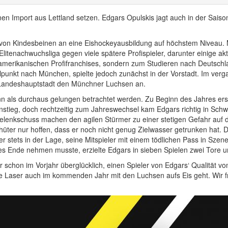
en Import aus Lettland setzen. Edgars Opulskis jagt auch in der Sais
s von Kindesbeinen an eine Eishockeyausbildung auf höchstem Niveau
 Elitenachwuchsliga gegen viele spätere Profispieler, darunter einige a
rdamerikanischen Profifranchises, sondern zum Studieren nach Deutschl
elpunkt nach München, spielte jedoch zunächst in der Vorstadt. Im v
 Landeshauptstadt den Münchner Luchsen an.
 als durchaus gelungen betrachtet werden. Zu Beginn des Jahres ers
ieg, doch rechtzeitig zum Jahreswechsel kam Edgars richtig in Schwu
elenkschuss machen den agilen Stürmer zu einer stetigen Gefahr auf 
hüter nur hoffen, dass er noch nicht genug Zielwasser getrunken hat.
er stets in der Lage, seine Mitspieler mit einem tödlichen Pass in Szen
es Ende nehmen musste, erzielte Edgars in sieben Spielen zwei Tore und 
ar schon im Vorjahr überglücklich, einen Spieler von Edgars‘ Qualitä
che Laser auch im kommenden Jahr mit den Luchsen aufs Eis geht. Wir f