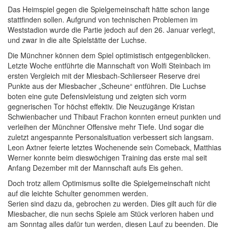
Das Heimspiel gegen die Spielgemeinschaft hätte schon lange
stattfinden sollen. Aufgrund von technischen Problemen im
Weststadion wurde die Partie jedoch auf den 26. Januar verlegt,
und zwar in die alte Spielstätte der Luchse.
Die Münchner können dem Spiel optimistisch entgegenblicken.
Letzte Woche entführte die Mannschaft von Wolfi Steinbach im
ersten Vergleich mit der Miesbach-Schlierseer Reserve drei
Punkte aus der Miesbacher „Scheune“ entführen. Die Luchse
boten eine gute Defensivleistung und zeigten sich vorm
gegnerischen Tor höchst effektiv. Die Neuzugänge Kristan
Schwienbacher und Thibaut Frachon konnten erneut punkten und
verleihen der Münchner Offensive mehr Tiefe. Und sogar die
zuletzt angespannte Personalsituation verbessert sich langsam.
Leon Axtner feierte letztes Wochenende sein Comeback, Matthias
Werner konnte beim dieswöchigen Training das erste mal seit
Anfang Dezember mit der Mannschaft aufs Eis gehen.
Doch trotz allem Optimismus sollte die Spielgemeinschaft nicht
auf die leichte Schulter genommen werden.
Serien sind dazu da, gebrochen zu werden. Dies gilt auch für die
Miesbacher, die nun sechs Spiele am Stück verloren haben und
am Sonntag alles dafür tun werden, diesen Lauf zu beenden. Die