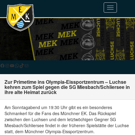
Toggle
navigation
Facebook
Instagram
YouTube
WhatsApp
TikTok
E-Mail
Zur Primetime ins Olympia-Eissportzentrum – Luchse
kehren zum Spiel gegen die SG Miesbach/Schliersee in
ihre alte Heimat zurück
Am Sonntagabend um 19:30 Uhr gibt es ein besonderes
Schmankerl für die Fans des Münchner EK. Das Rückspiel
zwischen den Luchsen und dem letztwöchigen Gegner SG
Miesbach/Schliersee findet in der früheren Spielstätte der Luchse
statt, dem Münchner Olympia-Eissportzentrum.