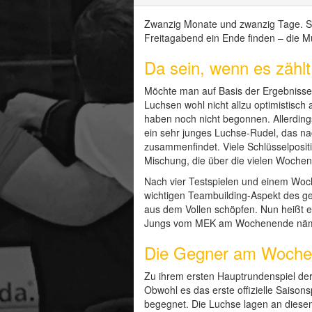
Zwanzig Monate und zwanzig Tage. So v
Freitagabend ein Ende finden – die 
Da sein, wenn es zählt
Möchte man auf Basis der Ergebnisse 
Luchsen wohl nicht allzu optimistisch 
haben noch nicht begonnen. Allerdings
ein sehr junges Luchse-Rudel, das na
zusammenfindet. Viele Schlüsselpositi
Mischung, die über die vielen Woche
Nach vier Testspielen und einem Woc
wichtigen Teambuilding-Aspekt des g
aus dem Vollen schöpfen. Nun heißt es
Jungs vom MEK am Wochenende nämlic
Die Gegner am Woch
Zu ihrem ersten Hauptrundenspiel d
Obwohl es das erste offizielle Saison
begegnet. Die Luchse lagen an diese