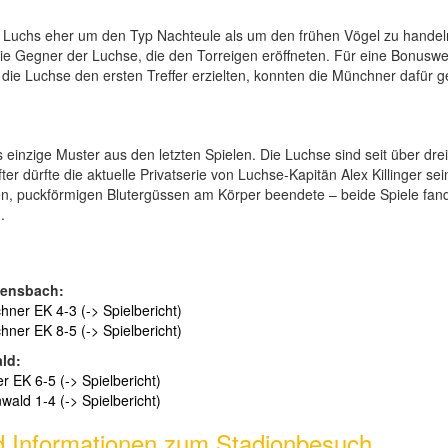
 Luchs eher um den Typ Nachteule als um den frühen Vögel zu handeln
ie Gegner der Luchse, die den Torreigen eröffneten. Für eine Bonuswet
m die Luchse den ersten Treffer erzielten, konnten die Münchner dafür 
 einzige Muster aus den letzten Spielen. Die Luchse sind seit über dre
r dürfte die aktuelle Privatserie von Luchse-Kapitän Alex Killinger sein
len, puckförmigen Blutergüssen am Körper beendete – beide Spiele fand
.
bensbach:
er EK 4-3 (-> Spielbericht)
er EK 8-5 (-> Spielbericht)
ld:
 EK 6-5 (-> Spielbericht)
ald 1-4 (-> Spielbericht)
d Informationen zum Stadionbesuch