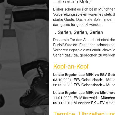
…die ersten Meter
Bisher scheint es sich beim Münchner
Vorbereitungsspielen waren es stets d
starke Quote. Das letzte Spiel, in de
darf gerne fortgesetzt werden!
…Serien, Serien, Serien
Das erste Tor des Abends ist nicht das
Rudolf-Stadion. Fast noch schmerzhafte
Vorbereitungsspiele mit eindrucksvol
Serien dazu da, gebrochen zu werden
Kopf-an-Kopf
Letzte Ergebnisse MEK vs ESV Ge
03.10.2021: ESV Gebensbach – Münchn
28.09.2020: ESV Gebensbach – Münchn
Letzte Ergebnisse MEK vs Mittenwa
11.01.2020: EV Mittenwald – Münchner
09.11.2019: Münchner EK – EV Mittenw
Termine, Uhrzeiten un