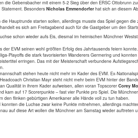
n die Gebensbacher mit einem 5-2 Sieg über den ERSC Ottobrunn zu
n Statement. Besonders
Nicholas Emmendorfer
hat sich an diesem Ab
in die Hauptrunde starten sollen, allerdings musste das Spiel gegen d
 handelt es sich am Freitagabend auch für die Gastgeber um den Start
e Luchse schon wieder aufs Eis, diesmal im heimischen Münchner Wes
ss der EVM seinen wohl größten Erfolg des Jahrtausends feiern konnte
sliga-Playoffs die stark favorisierten Wanderers Germering und konnte
tertitel erringen. Das mit der Meisterschaft verbundene Aufstiegsrec
n.
mannschaft stehen heute nicht mehr im Kader des EVM. Ex-Nationalspi
h Headcoach Christian Mayr steht nicht mehr beim EVM hinter der Ban
n Qualität in ihrem Kader aufweisen, allen voran Topscorer
Corey Mo
nd kam auf 17 Scorerpunkte – fast vier Punkte pro Spiel. Die Münchner
m den flinken gebürtigen Amerikaner alle Hände voll zu tun haben.
M konnten die Luchse zwar keine Punkte mitnehmen, allerdings machte
nau auf diese Art wollen die Münchner am Samstag wieder auftreten u