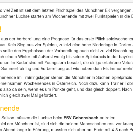
iel Zeit ist seit dem letzten Pflichtspiel des Münchner EK vergangen.
Münchner Luchse starten am Wochenende mit zwei Punktspielen in die 
!
aus der Vorbereitung eine Prognose für das erste Pflichtspielwochenen
aus. Kein Sieg aus vier Spielen, zuletzt eine hohe Niederlage in Dorfen 
 sollte den Ergebnissen der Vorbereitung auch nicht zu viel Beachtung
ch einem Winter mit äußerst wenig bis keiner Spielpraxis in der bayri
onen im Kader sind mit Youngstern besetzt, die einige erfahrene Veter
n Sommertraining und Vorbereitung auf wie neben dem Eis immer meh
henende im Trainingslager stehen die Münchner in Sachen Spielpraxis
emeinsamen Wochenendes in Österreich. Noch dazu kann Trainer Tobi 
 also da sein, wenn es um Punkte geht, und das gleich doppelt. Nach d
h gleich zwei Mal gefordert.
enende
er Saison müssen die Luchse beim
ESV Gebensbach
antreten.
spiel der Münchner ist, sind sich die beiden Mannschaften erst vor kna
m Abend lange in Führung, mussten sich aber am Ende mit 4-3 nach P