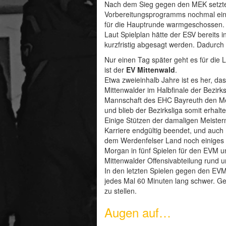
Nach dem Sieg gegen den MEK setzte
Vorbereitungsprogramms nochmal ei
für die Hauptrunde warmgeschossen.
Laut Spielplan hätte der ESV bereits 
kurzfristig abgesagt werden. Dadurch
Nur einen Tag später geht es für di
ist der
EV Mittenwald
.
Etwa zweieinhalb Jahre ist es her, da
Mittenwalder im Halbfinale der Bezirk
Mannschaft des EHC Bayreuth den Meis
und blieb der Bezirksliga somit erhalte
Einige Stützen der damaligen Meister
Karriere endgültig beendet, und auc
dem Werdenfelser Land noch einiges a
Morgan in fünf Spielen für den EVM u
Mittenwalder Offensivabteilung rund u
In den letzten Spielen gegen den EV
jedes Mal 60 Minuten lang schwer. Ge
zu stellen.
Augen auf…