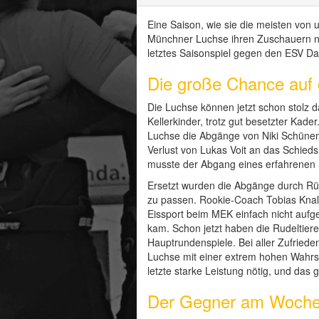
Eine Saison, wie sie die meisten von 
Münchner Luchse ihren Zuschauern no
letztes Saisonspiel gegen den ESV D
Die große Chance auf 
Die Luchse können jetzt schon stolz d
Kellerkinder, trotz gut besetzter Ka
Luchse die Abgänge von Niki Schünem
Verlust von Lukas Voit an das Schieds
musste der Abgang eines erfahrenen
Ersetzt wurden die Abgänge durch Rü
zu passen. Rookie-Coach Tobias Knall
Eissport beim MEK einfach nicht aufge
kam. Schon jetzt haben die Rudeltiere
Hauptrundenspiele. Bei aller Zufrieden
Luchse mit einer extrem hohen Wahrsch
letzte starke Leistung nötig, und da
Der Gegner am Woch