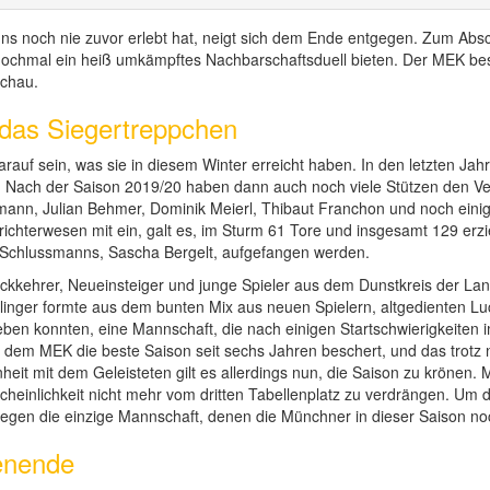
uns noch nie zuvor erlebt hat, neigt sich dem Ende entgegen. Zum Absc
chmal ein heiß umkämpftes Nachbarschaftsduell bieten. Der MEK bes
achau.
das Siegertreppchen
arauf sein, was sie in diesem Winter erreicht haben. In den letzten Ja
der. Nach der Saison 2019/20 haben dann auch noch viele Stützen den V
ann, Julian Behmer, Dominik Meierl, Thibaut Franchon und noch ein
richterwesen mit ein, galt es, im Sturm 61 Tore und insgesamt 129 erzi
 Schlussmanns, Sascha Bergelt, aufgefangen werden.
ckkehrer, Neueinsteiger und junge Spieler aus dem Dunstkreis der La
inger formte aus dem bunten Mix aus neuen Spielern, altgedienten Lu
ben konnten, eine Mannschaft, die nach einigen Startschwierigkeiten 
 dem MEK die beste Saison seit sechs Jahren beschert, und das trotz n
heit mit dem Geleisteten gilt es allerdings nun, die Saison zu krönen. 
einlichkeit nicht mehr vom dritten Tabellenplatz zu verdrängen. Um das
s gegen die einzige Mannschaft, denen die Münchner in dieser Saison 
enende