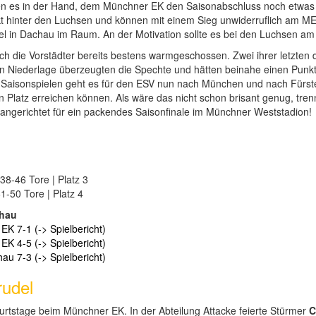
n es in der Hand, dem Münchner EK den Saisonabschluss noch etwas 
kt hinter den Luchsen und können mit einem Sieg unwiderruflich am M
el in Dachau im Raum. An der Motivation sollte es bei den Luchsen am 
ich die Vorstädter bereits bestens warmgeschossen. Zwei ihrer letzten
igen Niederlage überzeugten die Spechte und hätten beinahe einen Pun
i Saisonspielen geht es für den ESV nun nach München und nach Fürst
n Platz erreichen können. Als wäre das nicht schon brisant genug, tre
st angerichtet für ein packendes Saisonfinale im Münchner Weststadion!
38-46 Tore | Platz 3
1-50 Tore | Platz 4
chau
K 7-1 (-> Spielbericht)
K 4-5 (-> Spielbericht)
u 7-3 (-> Spielbericht)
udel
urtstage beim Münchner EK. In der Abteilung Attacke feierte Stürmer
C