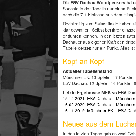
Die
ESV Dachau Woodpeckers
habe
Spechte in der Tabelle nur einen Pun
noch die 7-1 Klatsche aus dem Hinspi
Rechtzeitig zum Saisonfinale haben s
klar gewinnen. Selbst bei ihrer einz
entführen können. In den letzten zwe
Dachauer aus eigener Kraft den dritte
Tabelle derzeit nur ein Punkt. Alles i
Kopf an Kopf
Aktueller Tabellenstand
Münchner EK: 13 Spiele | 17 Punkte | 
ESV Dachau: 12 Spiele | 16 Punkte | 6
Letzte Ergebnisse MEK vs ESV Da
15.12.2021: ESV Dachau – Münchner E
16.02.2020: ESV Dachau – Münchner E
16.11.2019: Münchner EK – ESV Dacha
Neues aus dem Luchsr
In den letzten Tagen gab es zwei Geb