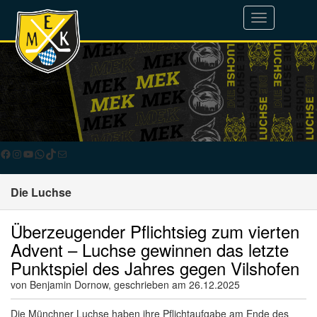
Toggle
navigation
Facebook
Instagram
YouTube
WhatsApp
TikTok
E-Mail
Die Luchse
Überzeugender Pflichtsieg zum vierten
Advent – Luchse gewinnen das letzte
Punktspiel des Jahres gegen Vilshofen
von Benjamin Dornow, geschrieben am 26.12.2025
Die Münchner Luchse haben ihre Pflichtaufgabe am Ende des