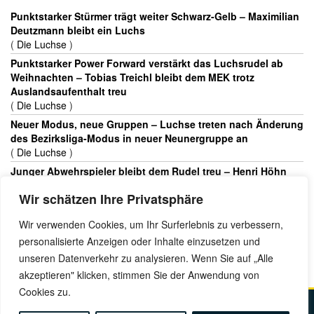
Punktstarker Stürmer trägt weiter Schwarz-Gelb – Maximilian
Deutzmann bleibt ein Luchs
(
Die Luchse
)
Punktstarker Power Forward verstärkt das Luchsrudel ab
Weihnachten – Tobias Treichl bleibt dem MEK trotz
Auslandsaufenthalt treu
(
Die Luchse
)
Neuer Modus, neue Gruppen – Luchse treten nach Änderung
des Bezirksliga-Modus in neuer Neunergruppe an
(
Die Luchse
)
Junger Abwehrspieler bleibt dem Rudel treu – Henri Höhn
geht in seine dritte Saison beim MEK
Wir schätzen Ihre Privatsphäre
(
Die Luchse
)
Muster-MEKler bleibt dem Rudel erhalten – Eigengewächs
Wir verwenden Cookies, um Ihr Surferlebnis zu verbessern,
Tamino Kaut hütet weiter das Münchner Tor
personalisierte Anzeigen oder Inhalte einzusetzen und
(
Die Luchse
)
unseren Datenverkehr zu analysieren. Wenn Sie auf „Alle
akzeptieren" klicken, stimmen Sie der Anwendung von
Cookies zu.
Kontakt
Impressum
Datenschutz
Anfahrt