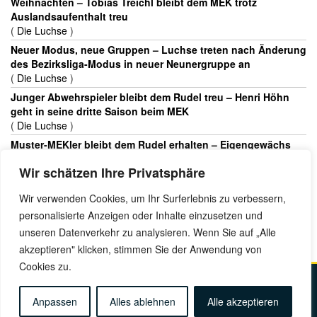
Weihnachten – Tobias Treichl bleibt dem MEK trotz
Auslandsaufenthalt treu
(
Die Luchse
)
Neuer Modus, neue Gruppen – Luchse treten nach Änderung
des Bezirksliga-Modus in neuer Neunergruppe an
(
Die Luchse
)
Junger Abwehrspieler bleibt dem Rudel treu – Henri Höhn
geht in seine dritte Saison beim MEK
(
Die Luchse
)
Muster-MEKler bleibt dem Rudel erhalten – Eigengewächs
Tamino Kaut hütet weiter das Münchner Tor
Wir schätzen Ihre Privatsphäre
(
Die Luchse
)
Veteran hat noch nicht genug vom neuen Team – Ferdinand
Wir verwenden Cookies, um Ihr Surferlebnis zu verbessern,
Fleissner geht weiter für den MEK aufs Eis
personalisierte Anzeigen oder Inhalte einzusetzen und
(
Die Luchse
)
unseren Datenverkehr zu analysieren. Wenn Sie auf „Alle
akzeptieren" klicken, stimmen Sie der Anwendung von
Cookies zu.
Kontakt
Impressum
Datenschutz
Anfahrt
Anpassen
Alles ablehnen
Alle akzeptieren
© Copyright 2025 Münchner EK