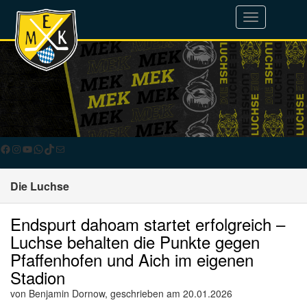
Toggle
navigation
Facebook
Instagram
YouTube
WhatsApp
TikTok
E-Mail
Die Luchse
Endspurt dahoam startet erfolgreich –
Luchse behalten die Punkte gegen
Pfaffenhofen und Aich im eigenen
Stadion
von Benjamin Dornow, geschrieben am 20.01.2026