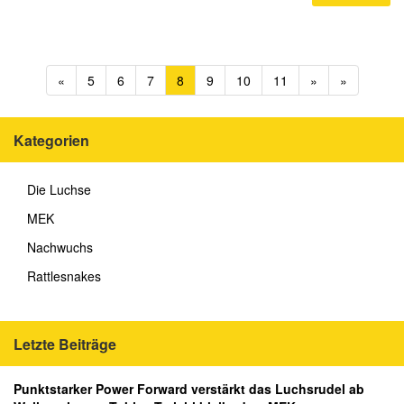
«
5
6
7
8
9
10
11
»
»
Kategorien
Die Luchse
MEK
Nachwuchs
Rattlesnakes
Letzte Beiträge
Punktstarker Power Forward verstärkt das Luchsrudel ab